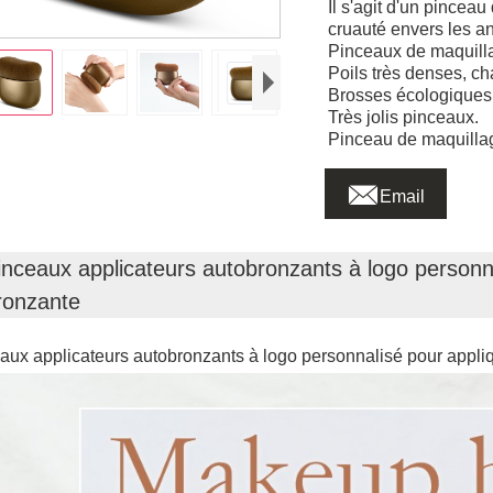
Il s'agit d'un pince
cruauté envers les a
Pinceaux de maquill
Poils très denses, cha
Brosses écologiques 
Très jolis pinceaux.
Pinceau de maquilla

Email
inceaux applicateurs autobronzants à logo personnal
ronzante
aux applicateurs autobronzants à logo personnalisé pour appliq