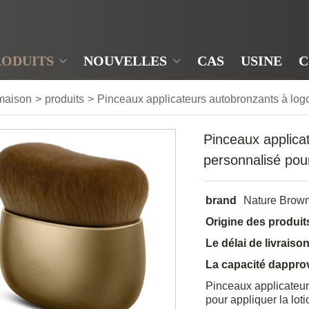
RODUITS
NOUVELLES
CAS
USINE
C
maison
>
produits
>
Pinceaux applicateurs autobronzants à logo
Pinceaux applica
personnalisé pour
brand
Nature Brow
Origine des produit
Le délai de livraiso
La capacité dappro
Pinceaux applicateur
pour appliquer la lot