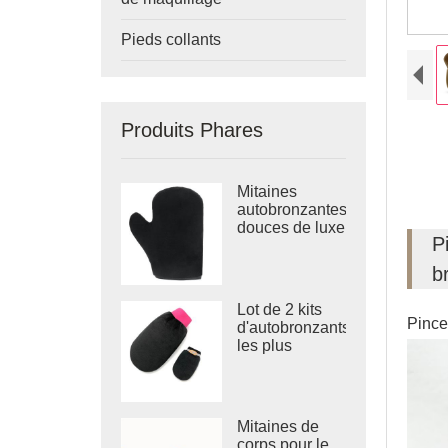
Pieds collants
Produits Phares
Mitaines
autobronzantes
douces de luxe
P
b
Lot de 2 kits
Pince
d'autobronzants
les plus
chauds
Mitaines de
corps pour le