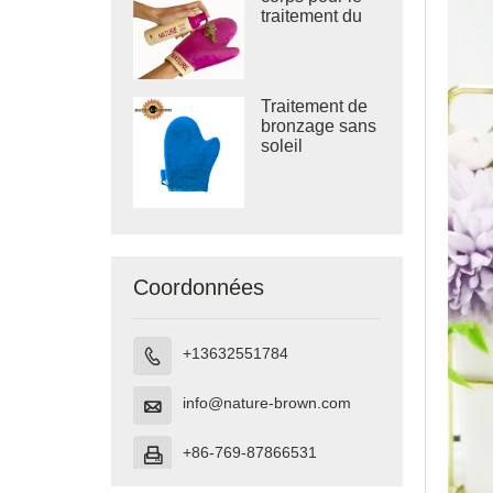
traitement du
bronzage sans
soleil
Traitement de
bronzage sans
soleil
Bodymitts
Gants de
mélange
autobronzants
Coordonnées
+13632551784

info@nature-brown.com

+86-769-87866531
